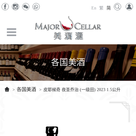
En
繁
简
各国美酒
各国美酒
>
>
皮耶候奇 夜圣乔治 (一级田) 2023 1.5公升