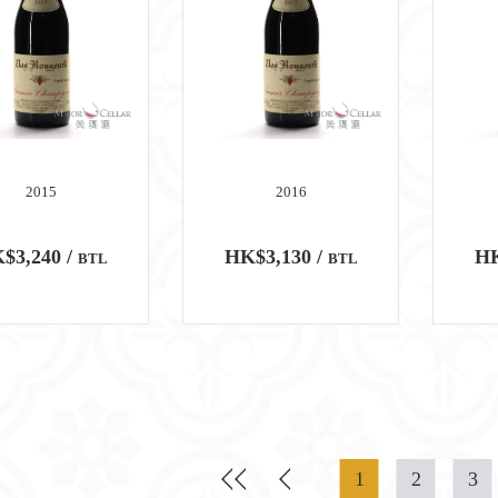
2015
2016
$3,240 /
HK$3,130 /
HK
BTL
BTL
1
2
3