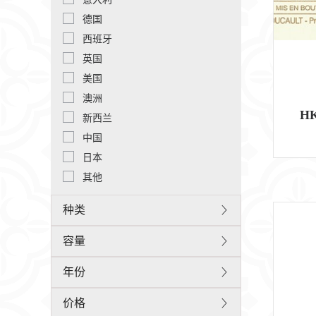
德国
西班牙
英国
美国
澳洲
HK
新西兰
中国
日本
其他
种类
容量
年份
价格