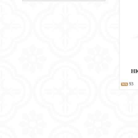
HK
93
WA