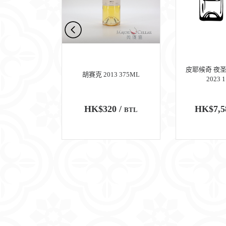
 佩里耶 (一级
皮耶候奇 夜圣
胡赛克 2013 375ML
 2018
2023 
0 /
HK$320 /
HK$7,5
BTL
BTL