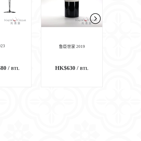
023
鲁臣世家 2019
玛歌
80 /
HK$630 /
HK$6,
BTL
BTL
100
WA