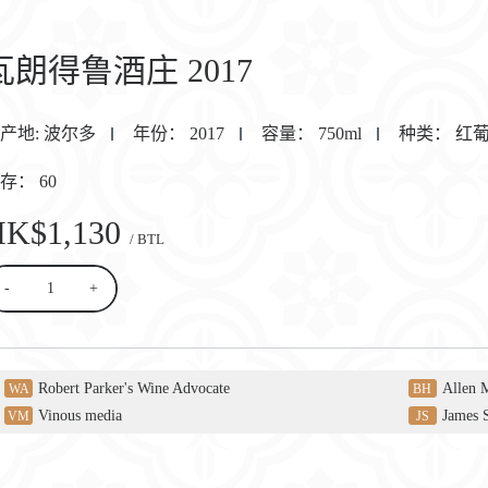
瓦朗得鲁酒庄 2017
产地:
波尔多
年份：
2017
容量：
750ml
种类：
红
库存：
60
HK$1,130
/ BTL
-
+
Robert Parker's Wine Advocate
Allen 
WA
BH
Vinous media
James 
VM
JS