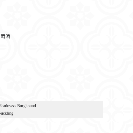
葡萄酒
Meadows's Burghound
Suckling