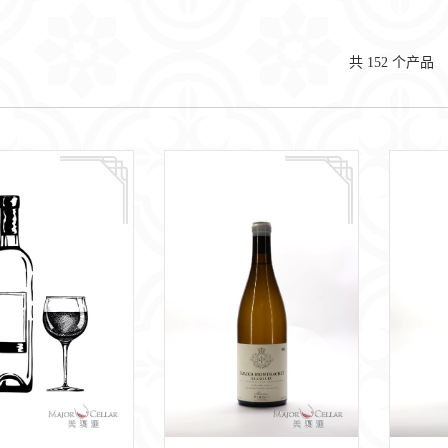
共
152
个产品