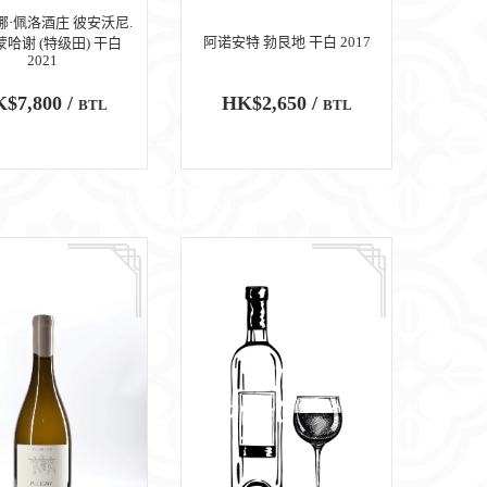
·佩洛酒庄 彼安沃尼.
阿诺安特 勃艮地 干白 2017
蒙哈谢 (特级田) 干白
2021
$7,800 /
HK$2,650 /
BTL
BTL