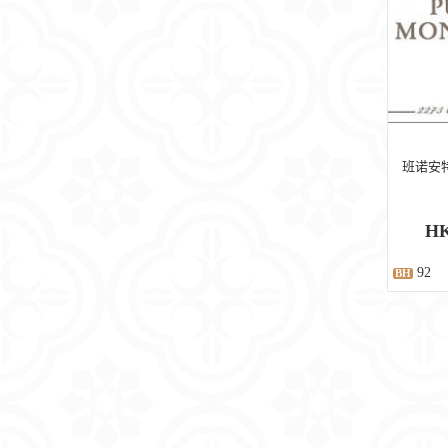
班诺安特
HK
92
BH