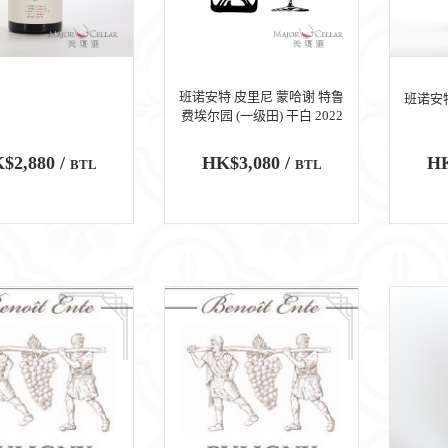
班诺安特 皮里尼 蒙哈谢 特鲁
班诺安特
费埃尔园 (一级田) 干白 2022
$2,880 /
HK$3,080 /
HK
BTL
BTL