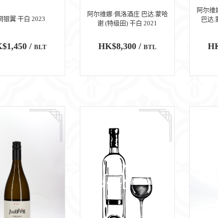
阿尔维娜
阿尔维娜·佩洛酒庄 巴达.蒙哈
银翼 干白 2023
巴达.
谢 (特级田) 干白 2021
$1,450 /
HK$8,300 /
HK
BLT
BTL