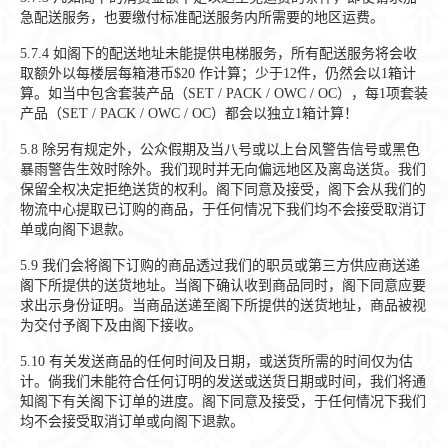
急配送服务，也要缴付标准配送服务内所需要的地区运费。
5.7.4
如阁下的配送地址未能提供电梯服务，所有配送服务将会收
取额外以每楼层每箱港币$20 作计算；少于12件，仍然会以1箱计
算。如当中包含套装产品（SET / PACK / OWC / OC），每1项套装
产品（SET / PACK / OWC / OC）都会以独立1箱计算！
5.8
除另有规定外，公众假期及当八号或以上台风警告信号或黑色
暴雨警告生效时除外。我们现时并无向偏远地区及离岛送货。我们
保留全权决定拒绝送货的权利。阁下同意及接受，阁下会从我们的
物流中心提取已订购的商品，于任何情况下我们均不会接受取消订
单或向阁下退款。
5.9
我们会将阁下订购的商品透过我们的职员或第三方供应商送递
阁下所提供的送货地址。当阁下确认收到商品同时，阁下同意应要
求出示身份证明。当商品送递至阁下所提供的送货地址，商品被视
为交付予阁下及由阁下接收。
5.10
有关发送商品的任何时间及日期，或送货所需的时间仅为估
计。倘我们未能符合任何订明的发送或送货日期或时间，我们将通
知阁下有关阁下订单的进度。阁下同意及接受，于任何情况下我们
均不会接受取消订单或向阁下退款。