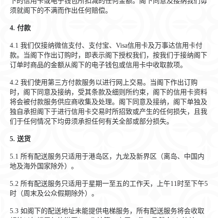
下的信用卡或电子钱包所扣减的任何金额。阁下同意及接纳我们毋
须就阁下的不满而作出任何赔偿。
4.
付款
4.1
我们仅接纳微信支付、支付宝、Visa信用卡及万事达信用卡付
款。当阁下作出订购时，即表示阁下授权我们，按我们于接纳阁下
订单时商品的金额从阁下的电子钱包或信用卡中收取款项。
4.2
我们使用第三方付款服务以进行网上交易。当阁下作出订购
时，阁下同意及接纳，受其条款及细则所约束，阁下的信用卡资料
将会被付款服务供应商收集及处理。阁下同意及接纳，阁下单独及
独自承担阁下于进行信用卡交易时所招致或产生的任何损失，且我
们于任何情况下均毋须承担任何有关全部或部分损失。
5.
送货
5.1
所有配送服务只适用于港岛区，九龙及新界区（离岛、中国内
地及海外国家除外）。
5.2
所有配送服务只适用于星期一至五的工作天，上午11时至下午5
时（周末及公众假期除外）。
5.3
如阁下的配送地址未能提供电梯服务，所有配送服务将会收取