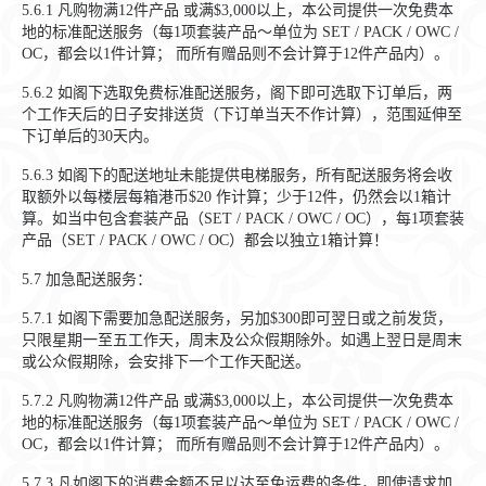
5.6.1
凡购物满12件产品 或满$3,000以上，本公司提供一次免费本
地的标准配送服务（每1项套装产品～单位为 SET / PACK / OWC /
OC，都会以1件计算； 而所有赠品则不会计算于12件产品内）。
5.6.2
如阁下选取免费标准配送服务，阁下即可选取下订单后，两
个工作天后的日子安排送货（下订单当天不作计算），范围延伸至
下订单后的30天内。
5.6.3
如阁下的配送地址未能提供电梯服务，所有配送服务将会收
取额外以每楼层每箱港币$20 作计算；少于12件，仍然会以1箱计
算。如当中包含套装产品（SET / PACK / OWC / OC），每1项套装
产品（SET / PACK / OWC / OC）都会以独立1箱计算！
5.7
加急配送服务：
5.7.1
如阁下需要加急配送服务，另加$300即可翌日或之前发货，
只限星期一至五工作天，周末及公众假期除外。如遇上翌日是周末
或公众假期除，会安排下一个工作天配送。
5.7.2
凡购物满12件产品 或满$3,000以上，本公司提供一次免费本
地的标准配送服务（每1项套装产品～单位为 SET / PACK / OWC /
OC，都会以1件计算； 而所有赠品则不会计算于12件产品内）。
5.7.3
凡如阁下的消费金额不足以达至免运费的条件，即使请求加