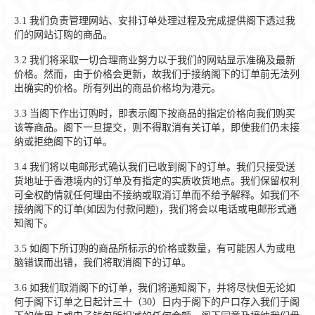
3.1
我们负责管理网站、安排订单处理过程及完成提供阁下透过我
们的网站订购的商品。
3.2
我们将采取一切合理商业努力以于我们的网站显示准确及最新
价格。然而，由于价格会更新，故我们于接纳阁下的订单前无法列
出确实的价格。所有列出的商品价格均为港元。
3.3
当阁下作出订购时，即表示阁下按商品的指定价格向我们购买
该等商品。阁下一旦提交，则不得取消有关订单，即使我们仍未接
纳或拒绝阁下的订单。
3.4
我们将以电邮形式确认我们已收到阁下的订单。我们只接受送
货地址于香港境内的订单及有指定的实质收货地点。我们保留权利
可全权酌情就任何理由不接纳或取消订单而不给予解释。如我们不
接纳阁下的订单(如因为付款问题)，我们将会以电话或电邮形式通
知阁下。
3.5
如阁下所订购的商品所标示的价格或数量，有可能因人为或电
脑错误而出错，我们将取消阁下的订单。
3.6
如我们取消阁下的订单，我们将通知阁下，并将尽快但无论如
何于阁下订单之日起计三十（30）日内于阁下的户口存入我们于阁