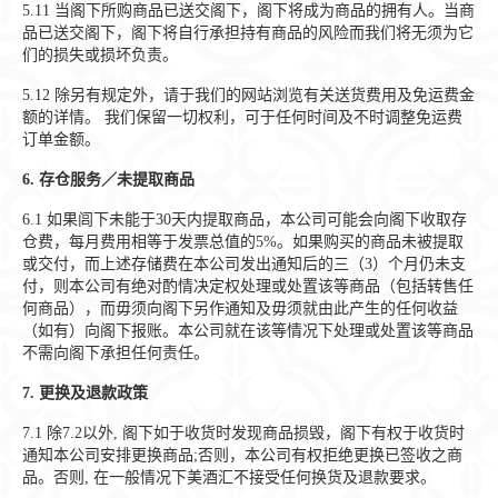
5.11
当阁下所购商品已送交阁下，阁下将成为商品的拥有人。当商
品已送交阁下，阁下将自行承担持有商品的风险而我们将无须为它
们的损失或损坏负责。
5.12
除另有规定外，请于我们的网站浏览有关送货费用及免运费金
额的详情。 我们保留一切权利，可于任何时间及不时调整免运费
订单金额。
6.
存仓服务／未提取商品
6.1
如果闾下未能于30天内提取商品，本公司可能会向阁下收取存
仓费，每月费用相等于发票总值的5%。如果购买的商品未被提取
或交付，而上述存储费在本公司发出通知后的三（3）个月仍未支
付，则本公司有绝对酌情决定权处理或处置该等商品（包括转售任
何商品），而毋须向阁下另作通知及毋须就由此产生的任何收益
（如有）向阁下报账。本公司就在该等情况下处理或处置该等商品
不需向阁下承担任何责任。
7.
更换及退款政策
7.1
除7.2以外, 阁下如于收货时发现商品损毁，阁下有权于收货时
通知本公司安排更换商品;否则，本公司有权拒绝更换已签收之商
品。否则, 在一般情况下美酒汇不接受任何换货及退款要求。