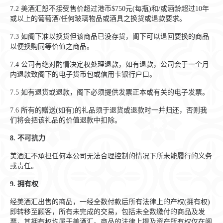
7.2
美酒汇恕不接受售价超过港币$750元(每瓶)和/或酒龄超过10年
或以上的葡萄酒/任何玻璃物品或酒具之换货或退款要求。
7.3
如阁下准以换货但该商品已没存货，阁下可以退回要换的商品
以便换购同等价值之商品。
7.4
公司有绝对酌情决定权处理退款，如有退款，公司会于一个月
内退款致阁下的电子货币包或信用卡银行户口。
7.5
如有退货或退款，阁下必须提供发票正本或有关的电子发票。
7.6
所有的赠送(如有)的礼品须于退货或退款时一并归还，否则我
们将会把该礼品的价值退款中扣除。
8.
不可抗力
美酒汇不承担任何本公司无法合理控制的情况下所未能履行的义务
或责任。
9.
拥有权
经美酒汇出售的商品，一经全数付款后所有法律上的产权(拥有权)
即转移至顾客，所有未完成的交易，包括未全数缴付的商品及发
票，其拥有权均属于美酒汇。商品的法律上提及资产所有权仅在阁