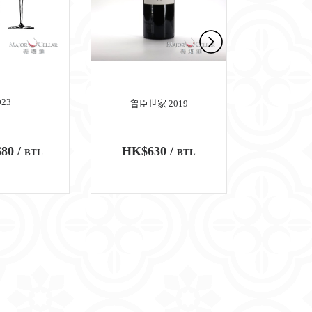
023
鲁臣世家 2019
玛歌
80 /
HK$630 /
HK$6,
BTL
BTL
100
WA