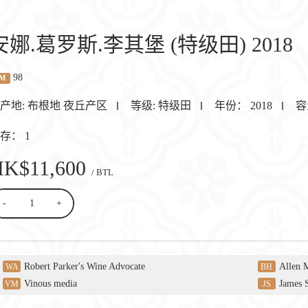
安娜.葛罗斯.李其堡 (特级田) 2018
98
M
产地:
布根地 夜丘产区
等级:
特级田
年份：
2018
容
库存：
1
HK$11,600
/ BTL
-
+
Robert Parker's Wine Advocate
Allen 
WA
BH
Vinous media
James 
VM
JS