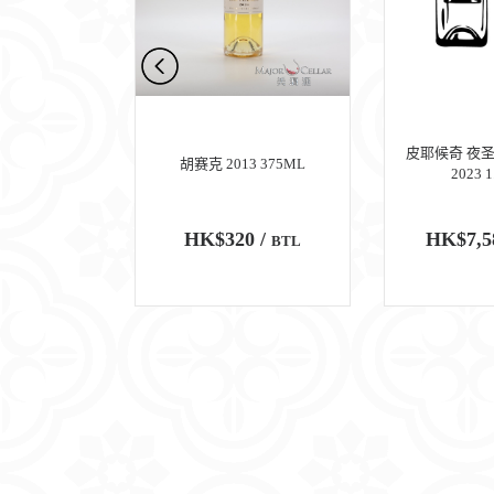
 佩里耶 (一级
皮耶候奇 夜圣
胡赛克 2013 375ML
 2018
2023 
0 /
HK$320 /
HK$7,5
BTL
BTL