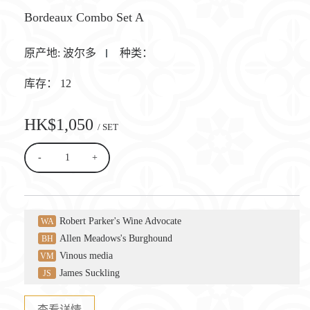
Bordeaux Combo Set A
原产地:
波尔多
种类：
库存：
12
HK$1,050
/ SET
-
+
Robert Parker's Wine Advocate
WA
Allen Meadows's Burghound
BH
Vinous media
VM
James Suckling
JS
查看详情