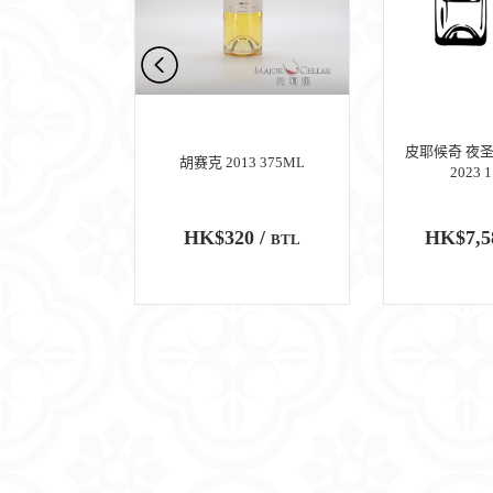
 佩里耶 (一级
皮耶候奇 夜圣
胡赛克 2013 375ML
 2018
2023 
0 /
HK$320 /
HK$7,5
BTL
BTL