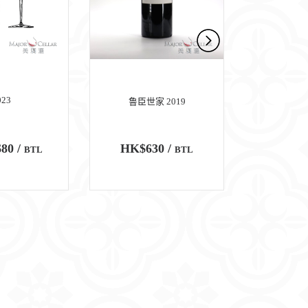
023
鲁臣世家 2019
玛歌
80 /
HK$630 /
HK$6,
BTL
BTL
100
WA