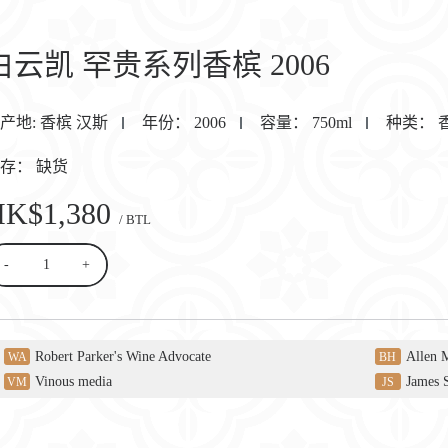
白云凯 罕贵系列香槟 2006
产地:
香槟 汉斯
年份：
2006
容量：
750ml
种类：
库存：
缺货
HK$1,380
/ BTL
-
+
Robert Parker's Wine Advocate
Allen 
WA
BH
Vinous media
James 
VM
JS