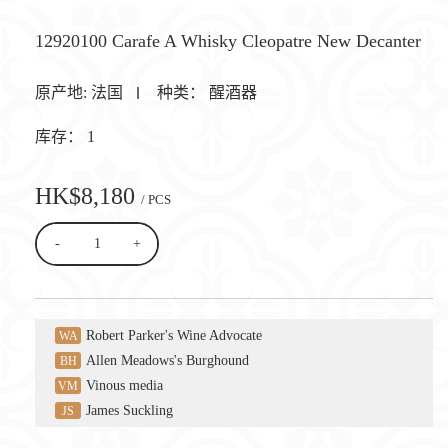
12920100 Carafe A Whisky Cleopatre New Decanter
原产地:
法国
种类：
醒酒器
库存：
1
HK$8,180
/ PCS
-
+
Robert Parker's Wine Advocate
WA
Allen Meadows's Burghound
BH
Vinous media
VM
James Suckling
JS