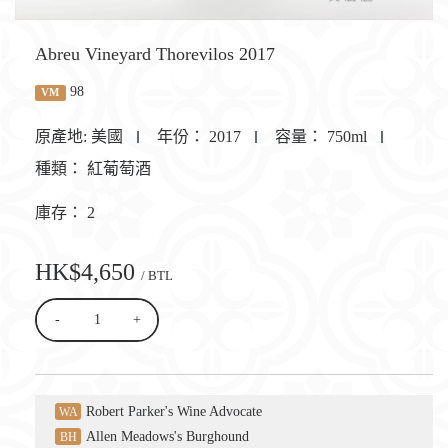
Abreu Vineyard Thorevilos 2017
98
VM
原產地:
美國
年份：
2017
容量：
750ml
種類：
紅葡萄酒
庫存：
2
HK$4,650
/ BTL
-
+
Robert Parker's Wine Advocate
WA
Allen Meadows's Burghound
BH