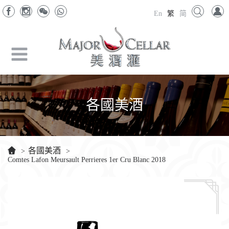
En
繁
简
各國美酒
各國美酒
>
>
Comtes Lafon Meursault Perrieres 1er Cru Blanc 2018