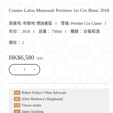
Comtes Lafon Meursault Perrieres 1er Cru Blanc 2018
原產地:
布根地 博訥產區
等級:
Premier Cru Classe
年份：
2018
容量：
750ml
種類：
白葡萄酒
庫存：
2
HK$6,580
/ BTL
-
+
Robert Parker's Wine Advocate
WA
Allen Meadows's Burghound
BH
Vinous media
VM
James Suckling
JS