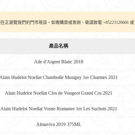
在正瀏覽我們的門市現貨。如需購買或查詢，敬請致電 +85223120666 或 Whatsa
產品名稱
Aile d'Argent Blanc 2018
Alain Hudelot Noellat Chambolle Musigny 1er Charmes 2021
Alain Hudelot Noellat Clos de Vougeot Grand Cru 2021
Alain Hudelot Noellat Vosne Romanee 1er Les Suchots 2021
Almaviva 2019 375ML