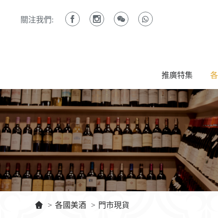
關注我們:
推廣特集
各
>
各國美酒
>
門市現貨