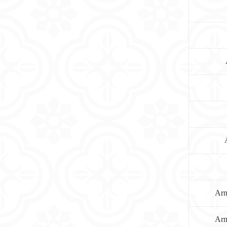
Arm
Arm