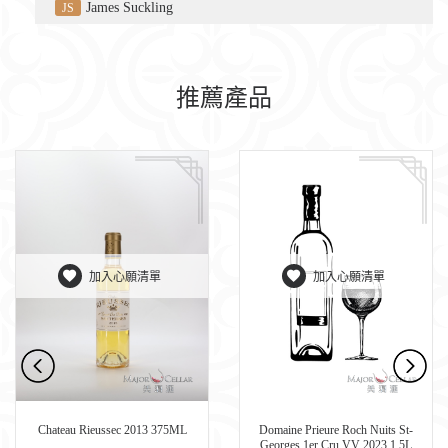
James Suckling
JS
推薦產品
加入心願清單
加入心願清單
Chateau Rieussec 2013 375ML
Domaine Prieure Roch Nuits St-
Georges 1er Cru VV 2023 1.5L