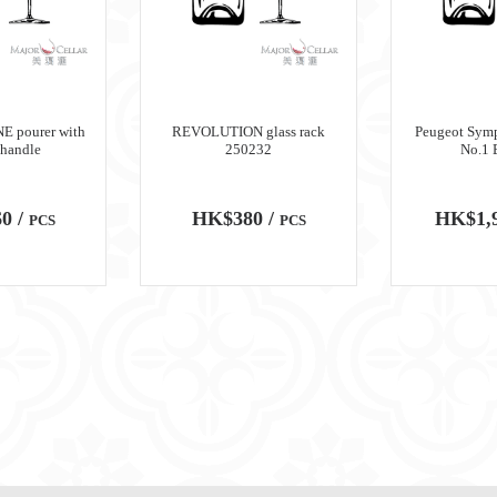
 pourer with
REVOLUTION glass rack
Peugeot Symp
 handle
250232
No.1 
0 /
HK$380 /
HK$1,9
PCS
PCS