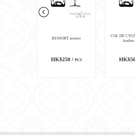
rafe A Vin
COL DE CYGNE
RESSORT aerator
Decanter
leather
00 /
HK$250 /
HK$56
PCS
PCS