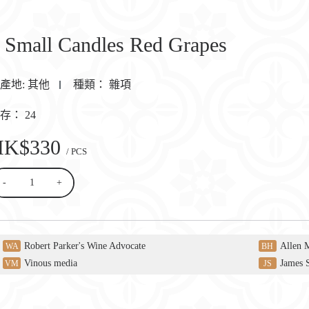
 Small Candles Red Grapes
產地:
其他
種類：
雜項
庫存：
24
HK$330
/ PCS
-
+
Robert Parker's Wine Advocate
Allen 
WA
BH
Vinous media
James 
VM
JS