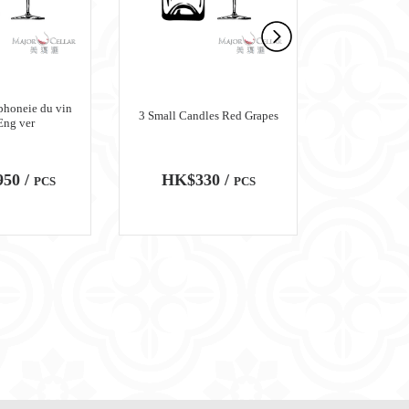
honeie du vin
3 Small Candles Red Grapes
3 Small Cand
Eng ver
50 /
HK$330 /
HK$3
PCS
PCS