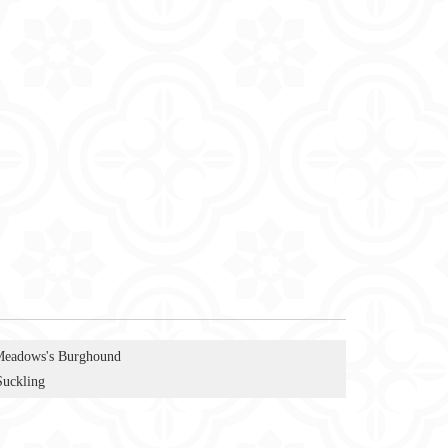
Meadows's Burghound
Suckling