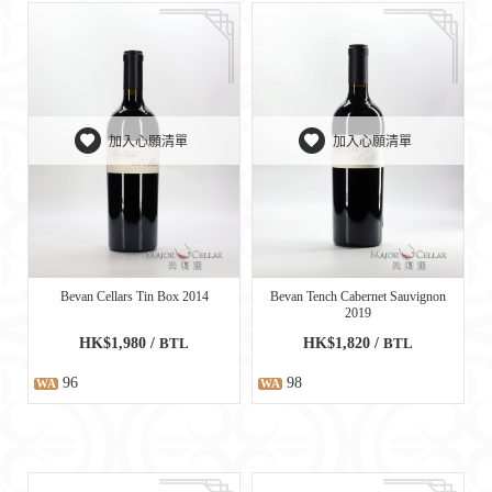
加入心願清單
加入心願清單
Bevan Cellars Tin Box 2014
Bevan Tench Cabernet Sauvignon
2019
HK$1,980 /
BTL
HK$1,820 /
BTL
96
98
WA
WA