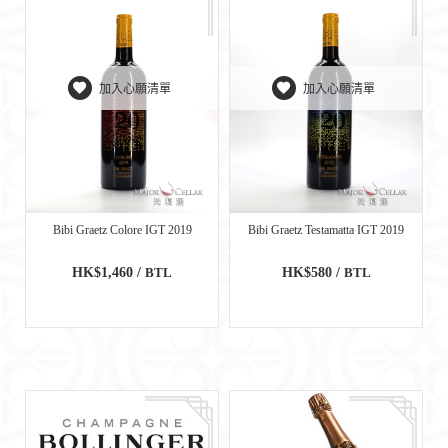
加入心願清單
加入心願清單
Bibi Graetz Colore IGT 2019
Bibi Graetz Testamatta IGT 2019
HK$1,460 /
BTL
HK$580 /
BTL