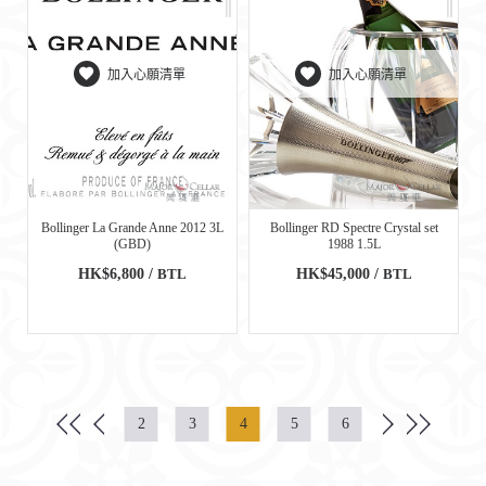
加入心願清單
加入心願清單
Bollinger La Grande Anne 2012 3L
Bollinger RD Spectre Crystal set
(GBD)
1988 1.5L
HK$6,800 /
BTL
HK$45,000 /
BTL
2
3
4
5
6