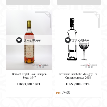
加入心願清單
加入心願清單
Bernard Reglat Clos Champon
Bertheau Chambolle Musigny 1er
Segur 1947
Cru Amoureuses 2018
HK$3,880 /
BTL
HK$3,900 /
BTL
JM95
VM