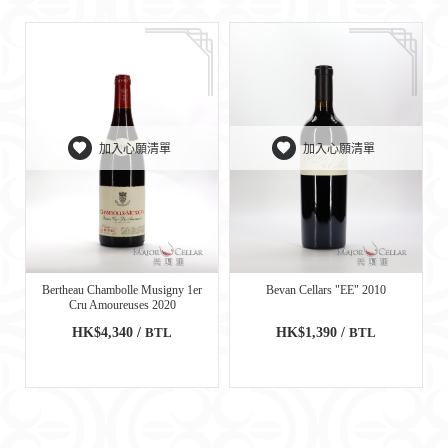
加入心願清單
加入心願清單
Bertheau Chambolle Musigny 1er
Bevan Cellars "EE" 2010
Cru Amoureuses 2020
HK$4,340 /
BTL
HK$1,390 /
BTL