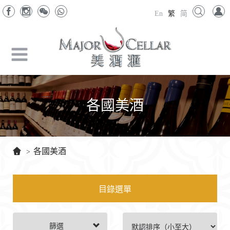
En
繁
简
各國美酒
各國美酒
>
目錄選單
篩選