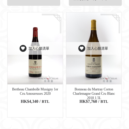
加入心願清單
加入心願清單
Bertheau Chambolle Musigny 1er
Bonneau du Martray Corton
Cru Amoureuses 2020
Charlemagne Grand Cru Blanc
2018 1.5L
HK$4,340 /
BTL
HK$7,760 /
BTL