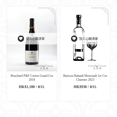
加入心願清單
加入心願清單
Bouchard P&F Corton Grand Cru
Buisson Battault Meursault 1er Cru
2018
Charmes 2023
HK$1,100 /
BTL
HK$930 /
BTL