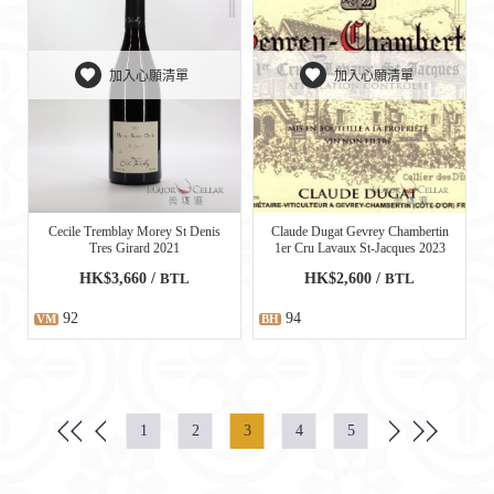
加入心願清單
加入心願清單
Cecile Tremblay Morey St Denis
Claude Dugat Gevrey Chambertin
Tres Girard 2021
1er Cru Lavaux St-Jacques 2023
HK$3,660 /
BTL
HK$2,600 /
BTL
92
94
VM
BH
1
2
3
4
5