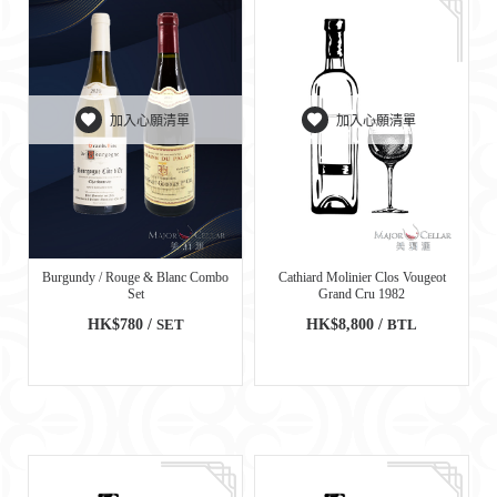
加入心願清單
加入心願清單
Burgundy / Rouge & Blanc Combo
Cathiard Molinier Clos Vougeot
Set
Grand Cru 1982
HK$780 /
SET
HK$8,800 /
BTL