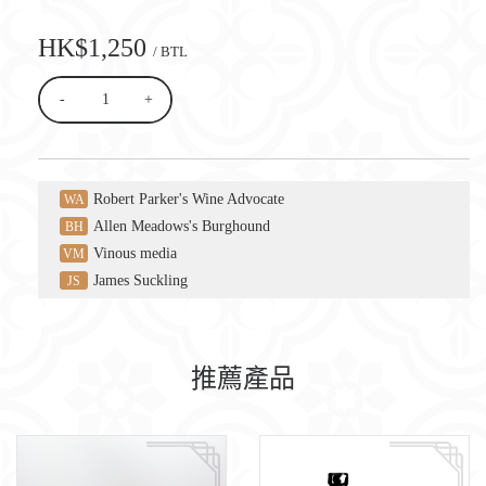
HK$1,250
/ BTL
-
+
Robert Parker's Wine Advocate
WA
Allen Meadows's Burghound
BH
Vinous media
VM
James Suckling
JS
推薦產品