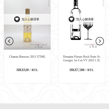
加入心願清單
加入心願清單
Chateau Rieussec 2013 375ML
Domaine Prieure Roch Nuits St-
Georges 1er Cru VV 2023 1.5L
HK$320 /
BTL
HK$7,580 /
BTL