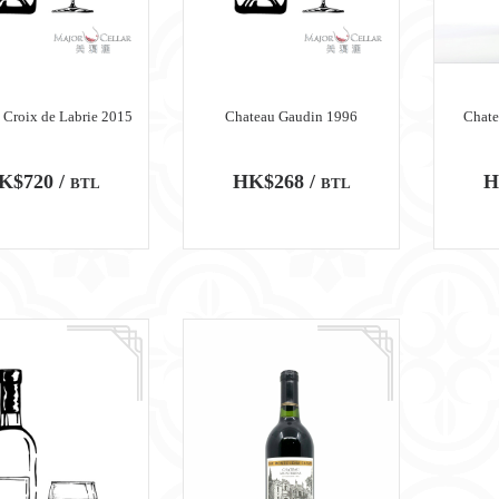
 Croix de Labrie 2015
Chateau Gaudin 1996
Chate
K$720 /
HK$268 /
H
BTL
BTL