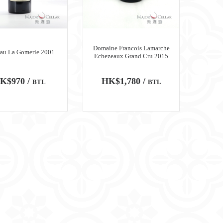
Domaine Francois Lamarche
au La Gomerie 2001
Echezeaux Grand Cru 2015
K$970 /
HK$1,780 /
BTL
BTL