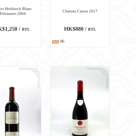
les Heidsieck Blanc
Chateau Canon 2017
illenaires 2004
$1,250 /
HK$880 /
BTL
BTL
96
WA