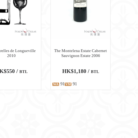
relles de Longueville
The Montelena Estate Cabernet
2010
Sauvignon Estate 2006
K$550 /
HK$1,180 /
BTL
BTL
91
91
WA
VM