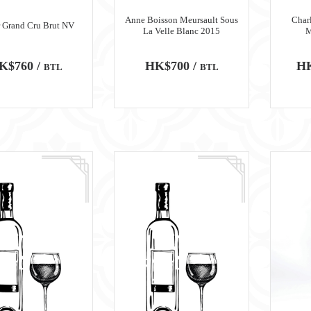
Anne Boisson Meursault Sous
Char
r Grand Cru Brut NV
La Velle Blanc 2015
M
K$760 /
HK$700 /
HK
BTL
BTL