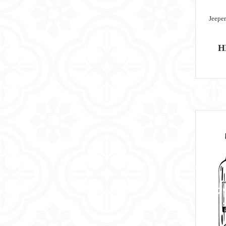
Jeepe
H