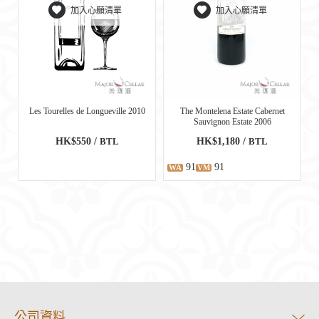
加入心願清單
加入心願清單
Les Tourelles de Longueville 2010
The Montelena Estate Cabernet
Sauvignon Estate 2006
HK$550 /
BTL
HK$1,180 /
BTL
91
91
WA
VM
公司資料