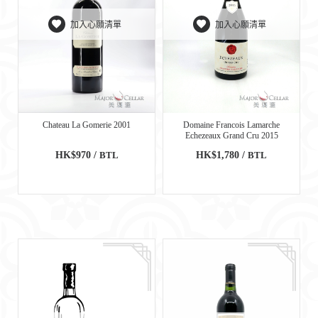
加入心願清單
加入心願清單
Chateau La Gomerie 2001
Domaine Francois Lamarche
Echezeaux Grand Cru 2015
HK$970 /
BTL
HK$1,780 /
BTL