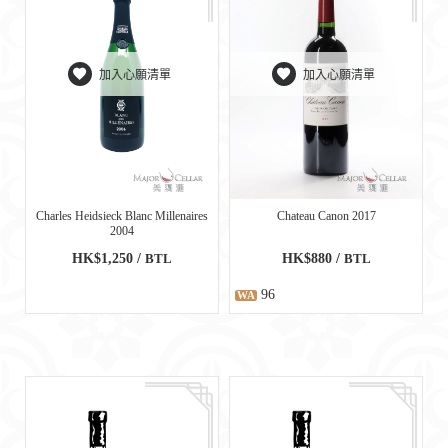
加入心願清單
加入心願清單
Charles Heidsieck Blanc Millenaires
Chateau Canon 2017
2004
HK$1,250 /
BTL
HK$880 /
BTL
96
WA