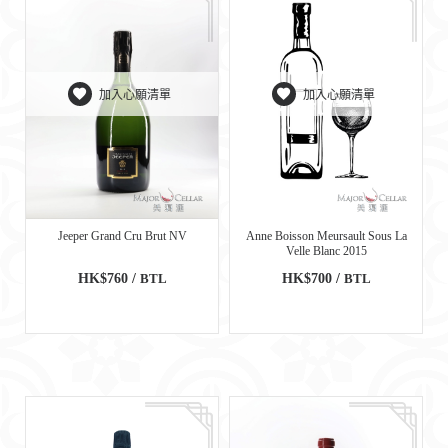
加入心願清單
加入心願清單
Jeeper Grand Cru Brut NV
Anne Boisson Meursault Sous La
Velle Blanc 2015
HK$760 /
BTL
HK$700 /
BTL